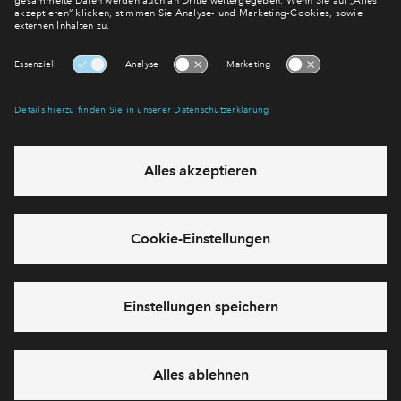
E-Mail-Adresse
Abonnieren
Möchten Sie wissen, was wir mit Ihren Daten machen? Klicken Sie hier
für unsere
Datenschutzerklärung
.
Sie haben eine Frage? Dann rufen Sie uns gerne an (
+49 69
50603738)
oder hinterlassen Sie eine Nachricht über das
Formular:
Cookies
Impressum