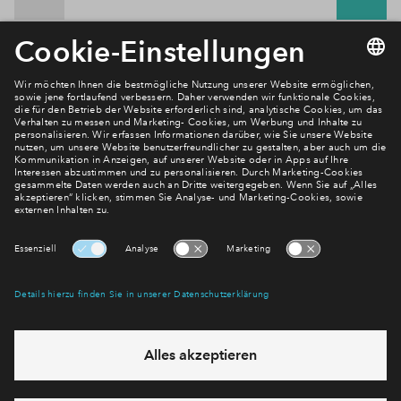
Newsletter Anmeldung
Verpassen Sie zu diesem Wohnprojekt keine Neuigkeiten
mehr! Wir halten Sie auf dem Laufenden – mit unserem
regelmäßig erscheinenden Newsletter informieren wir Sie
über den Stand dieses und weiterer Neubauprojekte.
E-Mail-Adresse
Abonnieren
Möchten Sie wissen, was wir mit Ihren Daten machen? Klicken Sie hier
für unsere
Datenschutzerklärung
.
Sie haben eine Frage? Dann rufen Sie uns gerne an (
+49 69
50603738)
oder hinterlassen Sie eine Nachricht über das