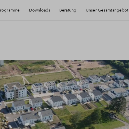
programme
Downloads
Beratung
Unser Gesamtangebot
Magazin
Prospekte - Einfamilienhäuser
Prospekt - Eigentumswohnungen Haus 2
Prospekt - Eigentumswohnungen Haus 3