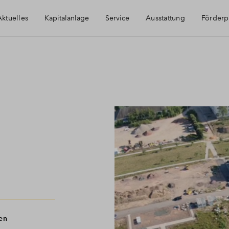
Aktuelles
Kapitalanlage
Service
Ausstattung
Förder
Immobilie als Kapitalanlage
Haeufig gestellte Fragen
AfA Beispielrechnung
Kontakt
Newsletter-Anmeldung
Über BPD
en