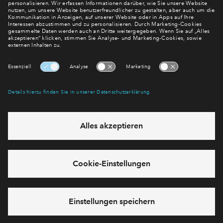
mehr! Wir halten Sie auf dem Laufenden – mit unserem
regelmäßig erscheinenden Newsletter informieren wir Sie
über den Stand dieses und weiterer Neubauprojekte.
E-Mail-Adresse
Abonnieren
Möchten Sie wissen, was wir mit Ihren Daten machen? Klicken Sie hier
für unsere
Datenschutzerklärung
.
Sie haben eine Frage? Dann rufen Sie uns gerne an (
+49 69
50603738)
oder hinterlassen Sie eine Nachricht über das
Formular: